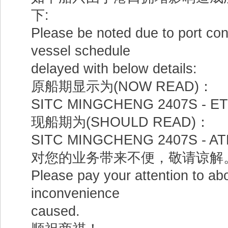
下:
Please be noted due to port con
vessel schedule
delayed with below details:
原船期显示为(NOW READ)：
SITC MINGCHENG 2407S - ETD
现船期为(SHOULD READ)：
SITC MINGCHENG 2407S - ATD
对您的业务带来不便，敬请谅解
Please pay your attention to ab
inconvenience
caused.