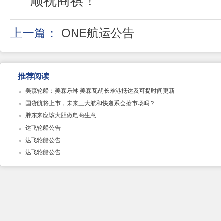
顺祝商祺！
上一篇：
ONE航运公告
推荐阅读
美森轮船：美森乐琳 美森瓦胡长滩港抵达及可提时间更新
国货航将上市，未来三大航和快递系会抢市场吗？
胖东来应该大胆做电商生意
达飞轮船公告
达飞轮船公告
达飞轮船公告