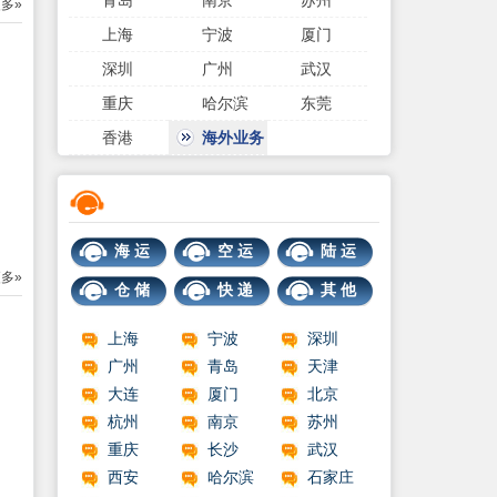
青岛
南京
苏州
多»
上海
宁波
厦门
深圳
广州
武汉
重庆
哈尔滨
东莞
香港
海外业务
海 运
空 运
陆 运
多»
仓 储
快 递
其 他
上海
宁波
深圳
广州
青岛
天津
大连
厦门
北京
杭州
南京
苏州
重庆
长沙
武汉
西安
哈尔滨
石家庄