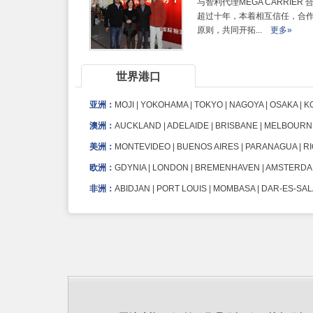
与智利代理MEGA CARRIER
超过十年，本着相互信任，合
原则，共同开拓...
更多»
世界港口
亚洲：
MOJI | YOKOHAMA | TOKYO | NAGOYA | OSAKA | 
澳洲：
AUCKLAND | ADELAIDE | BRISBANE | MELBOUR
美洲：
MONTEVIDEO | BUENOS AIRES | PARANAGUA | RI
欧洲：
GDYNIA | LONDON | BREMENHAVEN | AMSTERDAM
非洲：
ABIDJAN | PORT LOUIS | MOMBASA | DAR-ES-S