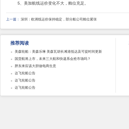
5、美加航线运价变化不大，舱位充足。
上一篇：
深圳：欧洲线运价保持稳定，部分船公司舱位紧张
推荐阅读
美森轮船：美森乐琳 美森瓦胡长滩港抵达及可提时间更新
国货航将上市，未来三大航和快递系会抢市场吗？
胖东来应该大胆做电商生意
达飞轮船公告
达飞轮船公告
达飞轮船公告