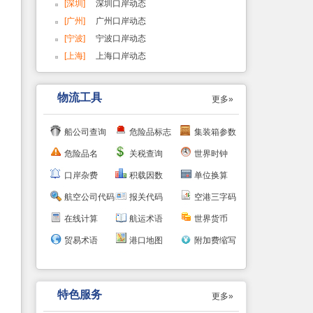
[深圳]
深圳口岸动态
[广州]
广州口岸动态
[宁波]
宁波口岸动态
[上海]
上海口岸动态
物流工具
更多»
船公司查询
危险品标志
集装箱参数
危险品名
关税查询
世界时钟
口岸杂费
积载因数
单位换算
航空公司代码
报关代码
空港三字码
在线计算
航运术语
世界货币
贸易术语
港口地图
附加费缩写
特色服务
更多»