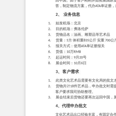
回中国。由于客户刚刚开始拓展国际
答，制定物流方案，代办
单证册，
ATA
业务信息
2、
始发机场：北京
1.
目的机场：弗洛伦萨
2.
货物品名：油画、雕塑品等艺术品
3.
货量：
方
体积重
公斤
实重
公
4.
5
835
700
报关方式：使用
单证册报关
5.
ATA
货值：
万
6.
10
RMB
起运时间：
月
号
7.
9
20
展会时间：
月
日
8.
10
6
客户需求
3、
此类文化艺术品需要有文化局的批文
1.
货物共计
件艺术品，申办批文时需
2.
18
客户要求我司协助整理。
展会结束后货物还要再次运回中国，
3.
代理申办批文
4、
文化艺术品出口经验丰富，有固定合