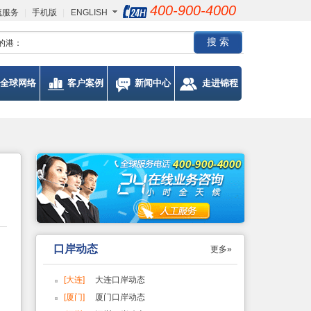
400-900-4000
流服务
|
手机版
|
ENGLISH
的港：
全球网络
客户案例
新闻中心
走进锦程
口岸动态
更多»
[大连]
大连口岸动态
[厦门]
厦门口岸动态