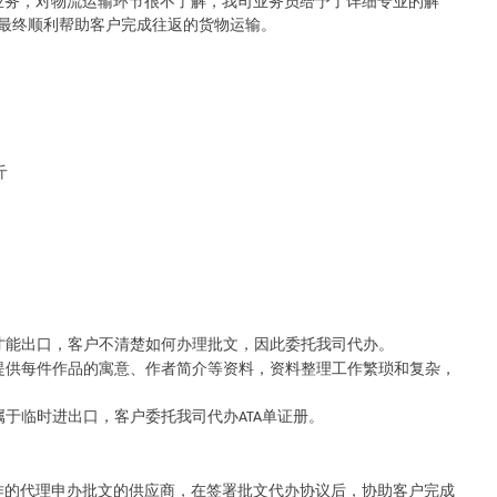
业务，对物流运输环节很不了解，我司业务员给予了详细专业的解
最终顺利帮助客户完成往返的货物运输。
斤
才能出口，客户不清楚如何办理批文，因此委托我司代办。
提供每件作品的寓意、作者简介等资料，资料整理工作繁琐和复杂，
属于临时进出口，客户委托我司代办
单证册。
ATA
作的代理申办批文的供应商，在签署批文代办协议后，协助客户完成